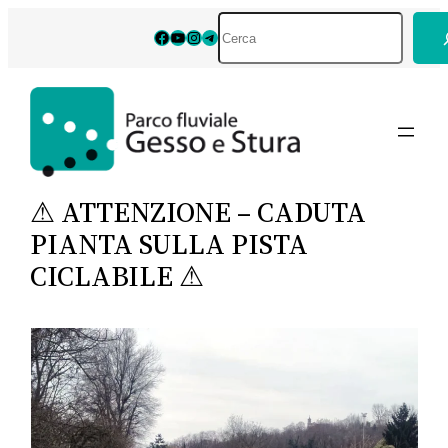
Vai
Cerca
Facebook
YouTube
Instagram
Telegram
al
contenuto
⚠ ATTENZIONE – CADUTA
PIANTA SULLA PISTA
CICLABILE ⚠