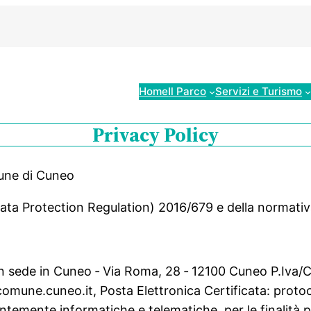
Home
Il Parco
Servizi e Turismo
Privacy Policy
mune di Cuneo
 Data Protection Regulation) 2016/679 e della normati
(con sede in Cuneo ‐ Via Roma, 28 ‐ 12100 Cuneo P.Iv
omune.cuneo.it, Posta Elettronica Certificata: protoc
lentemente informatiche e telematiche, per le finalit