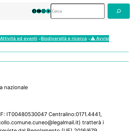
Cerca
Facebook
YouTube
Instagram
Telegram
Attività ed eventi
Biodiversità e ricerca
⚠ Avvisi
va nazionale
a/CF: IT00480530047 Centralino:0171.4441,
ollo.comune.cuneo@legalmail.it) tratterà i
à previste dal Regolamento (UE) 2016/679