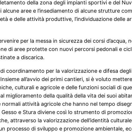
mpletamento della zona degli impianti sportivi e del Nu
di alcune aree e l’insediamento di alcune strutture come
ietà e delle attività produttive, l’individuazione dell
ervenire per la messa in sicurezza dei corsi d’acqua, 
di aree protette con nuovi percorsi pedonali e ciclabi
stinate a discarica.
di coordinamento per la valorizzazione e difesa degli 
. Insieme all’avvio dei primi cantieri, si è voluto metter
iche, culturali e agricole e delle funzioni sociali di q
l miglioramento della qualità della vita dei suoi abita
 normali attività agricole che hanno nel tempo diseg
ale Gesso e Stura diviene così lo strumento di promozi
 che, attraverso la valorizzazione dell’identità culturale
o un processo di sviluppo e promozione ambientale, e