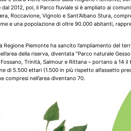
dal 2012, poi, il Parco fluviale si è ampliato ai comu
era, Roccavione, Vignolo e Sant’Albano Stura, com
iume e una popolazione di oltre 90.000 abitanti, rapp
, la Regione Piemonte ha sancito l’ampliamento del terr
’area della riserva, diventata “Parco naturale Gesso
– Fossano, Trinità, Salmour e Rittana – portano a 14 il
 di 5.500 ettari (1.500 in più rispetto all’assetto pr
ume compresi nell’area diventano 70.