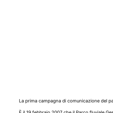
La prima campagna di comunicazione del p
È il 19 febbraio 2007 che il Parco fluviale G