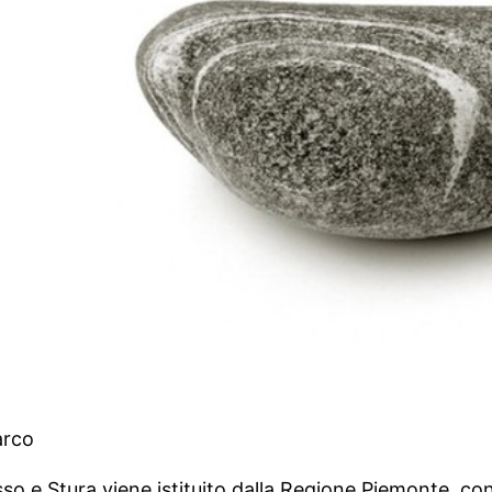
arco
esso e Stura viene istituito dalla Regione Piemonte, co