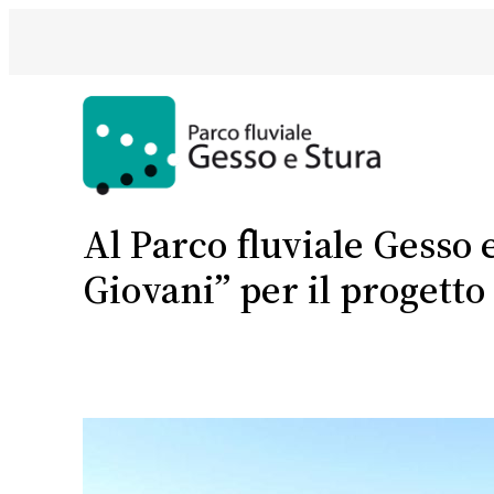
Vai
al
contenuto
Al Parco fluviale Gesso
Giovani” per il proget