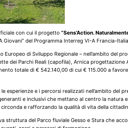
iciale con cui il progetto
“Sens’Action. Naturalmente
A Giovani” del Programma Interreg VI-A Francia-Ita
ndo Europeo di Sviluppo Regionale – nell’ambito del
tette dei Parchi Reali (capofila), Arnica progettazion
nto totale di € 542.140,00 di cui € 115.000 a favore 
re le esperienze e i percorsi realizzati nell’ambito del
 rigeneranti e inclusivi che mettano al centro la natur
irconda e rafforzando la qualità di vita della cittadi
va struttura del Parco fluviale Gesso e Stura che accog