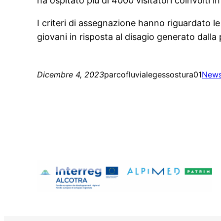
ha ospitato più di 4000 visitatori coinvolti i
I criteri di assegnazione hanno riguardato l
giovani in risposta al disagio generato dall
Dicembre 4, 2023
parcofluvialegessostura01
New