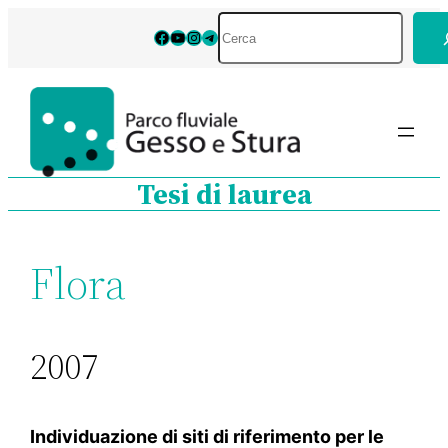
Vai
Cerca
Facebook
YouTube
Instagram
Telegram
al
contenuto
Tesi di laurea
Flora
2007
Individuazione di siti di riferimento per le