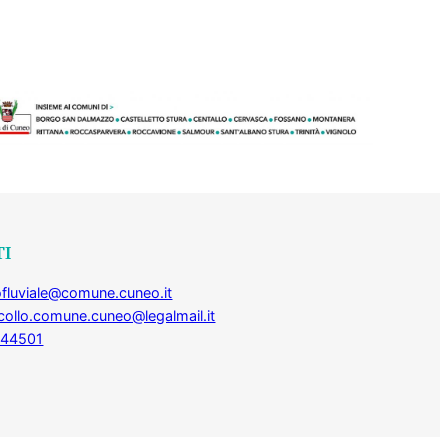
TI
fluviale@comune.cuneo.it
collo.comune.cuneo@legalmail.it
444501