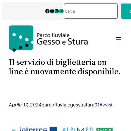
Vai
Cerca
Facebook
YouTube
Instagram
Telegram
al
contenuto
Il servizio di biglietteria on
line è nuovamente disponibile.
Aprile 17, 2024
parcofluvialegessostura01
Avvisi