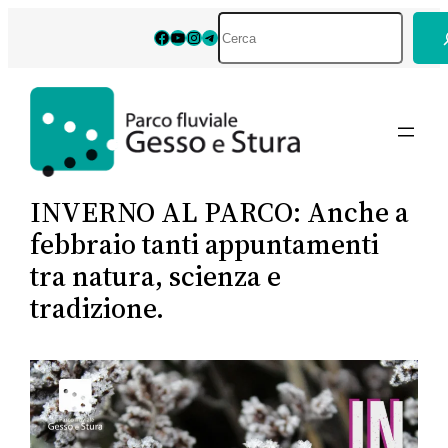
Vai
Cerca
Facebook
YouTube
Instagram
Telegram
al
contenuto
INVERNO AL PARCO: Anche a
febbraio tanti appuntamenti
tra natura, scienza e
tradizione.