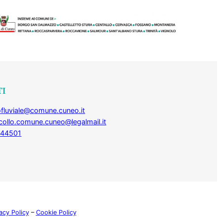
TI
fluviale@comune.cuneo.it
collo.comune.cuneo@legalmail.it
444501
acy Policy
–
Cookie Policy