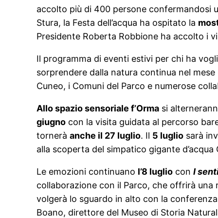
accolto più di 400 persone confermandosi un
Stura, la Festa dell’acqua ha ospitato la
mos
Presidente Roberta Robbione ha accolto i visi
Il programma di eventi estivi per chi ha vogl
sorprendere dalla natura continua nel mese di 
Cuneo, i Comuni del Parco e numerose collabo
Allo spazio sensoriale f’Orma
si alterneranno
giugno
con la visita guidata al percorso ba
tornerà
anche il 27 luglio
. Il
5 luglio
sarà inv
alla scoperta del simpatico gigante d’acqua 
Le emozioni continuano
l’8 luglio
con
I sent
collaborazione con il Parco, che offrirà un
volgerà lo sguardo in alto con la conferenz
Boano, direttore del Museo di Storia Natural