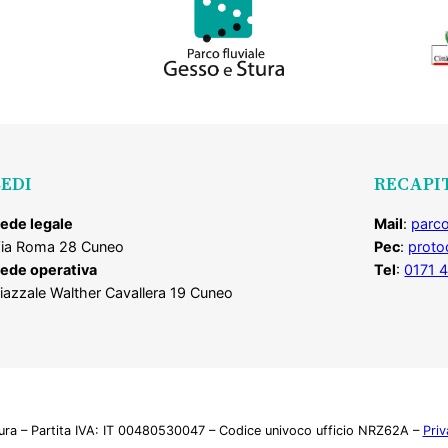
SEDI
RECAPI
ede legale
Mail
:
parco
ia Roma 28 Cuneo
Pec
:
proto
ede operativa
Tel
:
0171 
iazzale Walther Cavallera 19 Cuneo
tura – Partita IVA: IT 00480530047 – Codice univoco ufficio NRZ62A –
Priv