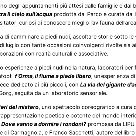
o degli appuntamenti più attesi dalle famiglie e dai
tra
Il cielo sull’acqua
prodotta dal Parco e curata dal 
tatori curiosi di conoscere meglio l’avifauna dell’area
ia di camminare a piedi nudi, ascoltare storie sotto le 
luglio con tante occasioni coinvolgenti rivolte sia ai 
razioni con realtà culturali e associative.
 esperienze a piedi nudi nella natura, laboratori per f
refoot
f’Orma, il fiume a piede libero
, un’esperienza di
ece dedicato ai più piccoli, con
La via del gigante d’
Gorg, seguita da un laboratorio sensoriale.
ieri del mistero
, uno spettacolo coreografico a cura d
a rappresentazione poetica e potente del mondo inte
a
Dove vanno a dormire i rondoni?
promossa da LIPU C
e di Carmagnola, e Franco Sacchetti, autore del libro