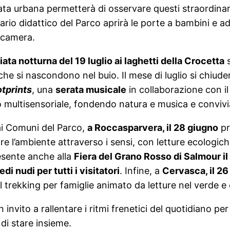
a urbana permetterà di osservare questi straordinari 
piario didattico del Parco aprirà le porte a bambini e adu
ecamera.
ata notturna del 19 luglio ai laghetti della Crocetta
s
 che si nascondono nel buio. Il mese di luglio si chi
tprints
, una
serata musicale
in collaborazione con il
so multisensoriale, fondendo natura e musica e convivia
ai Comuni del Parco,
a Roccasparvera, il 28 giugno
pr
re l’ambiente attraverso i sensi, con letture ecologiche
esente anche alla
Fiera del Grano Rosso di Salmour il 
i nudi per tutti i visitatori
. Infine, a
Cervasca, il 26 
il trekking per famiglie animato da letture nel verde e c
invito a rallentare i ritmi frenetici del quotidiano pe
 di stare insieme.