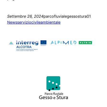
Settembre 26, 2024
parcofluvialegessostura01
News
serviziocivileambientale