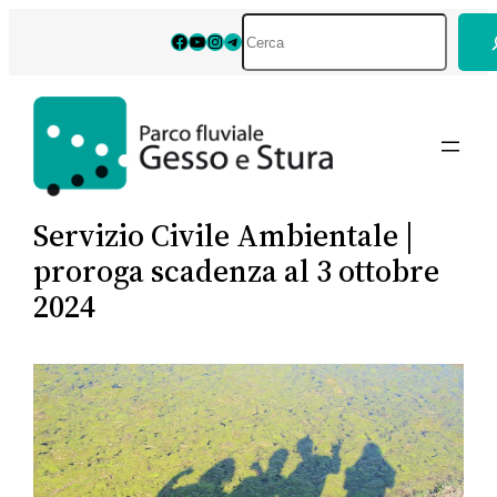
Vai
Cerca
Facebook
YouTube
Instagram
Telegram
al
contenuto
Servizio Civile Ambientale |
proroga scadenza al 3 ottobre
2024