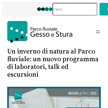
Vai
Cerca
Facebook
YouTube
Instagram
Telegram
al
contenuto
Un inverno di natura al Parco
fluviale: un nuovo programma
di laboratori, talk ed
escursioni