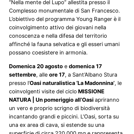
“Nella mente del Lupo” allestita presso il
Complesso monumentale di San Francesco.
L’obiettivo del programma Young Ranger è il
coinvolgimento attivo dei giovani nella
conoscenza e nella difesa del territorio
affinché la fauna selvatica e gli esseri umani
possano coesistere in armonia.
Domenica
20 agosto
e
domenica
17
settembre
, alle
ore 17
, a Sant’Albano Stura
presso l’
Oasi naturalistica ‘La Madonnina’
, le
coinvolgenti visite del ciclo
MISSIONE
NATURA | Un pomeriggio all’Oasi
apriranno
un vero e proprio scrigno di biodiversità
incantando grandi e piccini. L’Oasi, sorta su
una ex area di cava, si estende su una
superficie di circa 220.000 mq e rappresenta