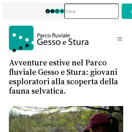
Vai
Cerca
Facebook
YouTube
Instagram
Telegram
al
contenuto
Avventure estive nel Parco
fluviale Gesso e Stura: giovani
esploratori alla scoperta della
fauna selvatica.